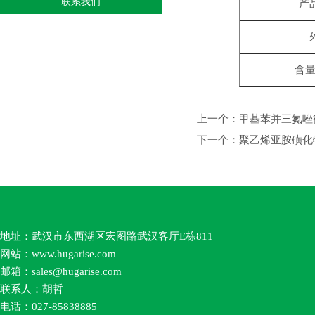
联系我们
产
含量
上一个：
甲基苯并三氮唑衍
下一个：
聚乙烯亚胺磺化物
地址：武汉市东西湖区宏图路武汉客厅E栋811
网站：
www.hugarise.com
邮箱：
sales
@hugarise.com
联系人：胡哲
电话：027-85838885